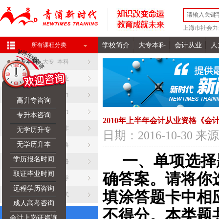
上海市社会力
学校简介
大专本科
会计从业
人
所有课程分类
大专本科
大专 本科
会计从业
会计 从业
人力资源
人事 人力
高升专咨询
日语培训
口语 听力
专升本咨询
2010年上半年会计从业资格《会
英语培训
阅读 写作
无学历升专
日期：2016-10-30
无学历升本
职业资格
职业 资格
一、单项选择
学历报名时间
教师资格
教师 资格
取证毕业时间
确答案。请将你
心理疏导
心理 疏导
远程学历咨询
填涂答题卡中相
联系我们
联系 方式
成人高考咨询
不得分。本类题共
会计上岗证咨询