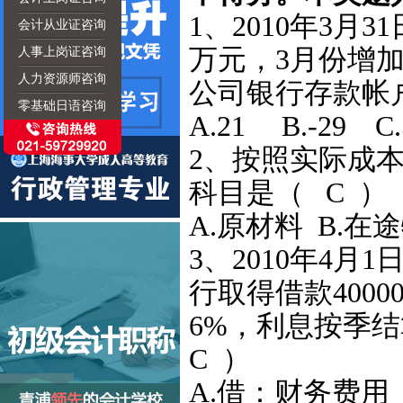
1、2010年3月
会计从业证咨询
万元，3月份增加2
人事上岗证咨询
人力资源师咨询
公司银行存款帐
零基础日语咨询
A.21 B.-29 C
2、按照实际成
科目是（ C ）
A.原材料 B.在
3、2010年4
行取得借款400
6%，利息按季
C ）
A.借：财务费用 