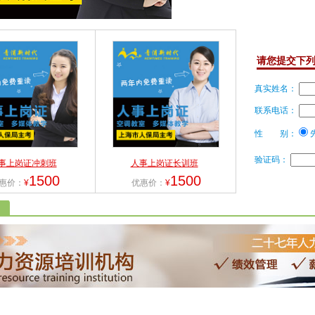
请您提交下
真实姓名：
联系电话：
性 别：
验证码：
事上岗证冲刺班
人事上岗证长训班
1500
1500
惠价：
¥
优惠价：
¥