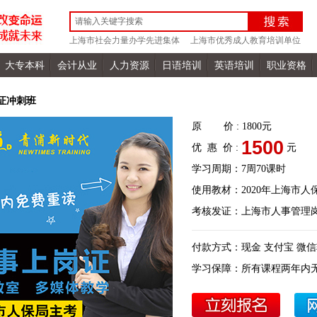
上海市社会力量办学先进集体
上海市优秀成人教育培训单位
大专本科
会计从业
人力资源
日语培训
英语培训
职业资格
证冲刺班
原 价 :
1800
元
1500
优 惠 价 :
元
学习周期：
7周70课时
使用教材：
2020年上海市
考核发证：
上海市人事管理
付款方式：
现金 支付宝 微
学习保障：
所有课程两年内