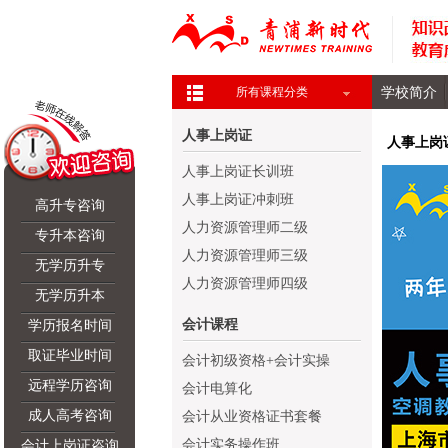
学校简介
所有课程分类
人事上岗证
人事上岗
人事上岗证长训班
人事上岗证冲刺班
高升专咨询
人力资源管理师二级
专升本咨询
人力资源管理师三级
无学历升专
人力资源管理师四级
无学历升本
会计课程
学历报名时间
取证毕业时间
会计初级资格+会计实操
远程学历咨询
会计电算化
成人高考咨询
会计从业资格证书套餐
会计实务操作班
会计上岗证咨询